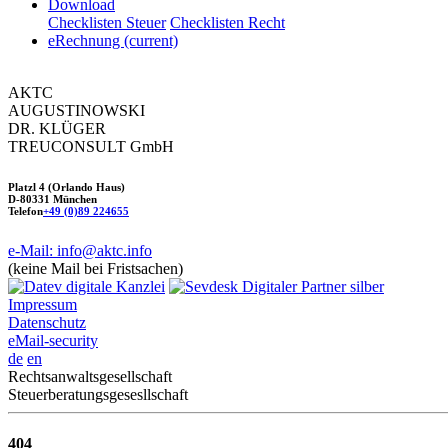
Download
Checklisten Steuer
Checklisten Recht
eRechnung
(current)
AKTC
AUGUSTINOWSKI
DR. KLÜGER
TREUCONSULT
GmbH
Platzl 4 (Orlando Haus)
D-80331 München
Telefon
+49 (0)89 224655
e-Mail: info@aktc.info
(keine Mail bei Fristsachen)
Impressum
Datenschutz
eMail-security
de
en
Rechtsanwaltsgesellschaft
Steuerberatungsgesesllschaft
404