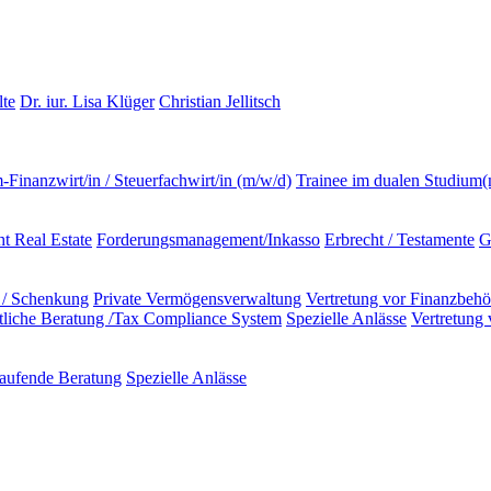
lte
Dr. iur. Lisa Klüger
Christian Jellitsch
m-Finanzwirt/in / Steuerfachwirt/in (m/w/d)
Trainee im dualen Studium
t Real Estate
Forderungsmanagement/Inkasso
Erbrecht / Testamente
G
 / Schenkung
Private Vermögensverwaltung
Vertretung vor Finanzbeh
ftliche Beratung /Tax Compliance System
Spezielle Anlässe
Vertretung
aufende Beratung
Spezielle Anlässe