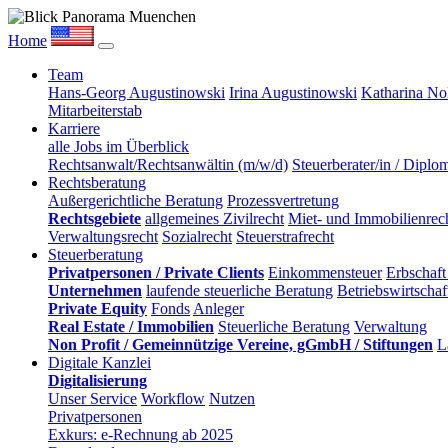
Home
Team
Hans-Georg Augustinowski
Irina Augustinowski
Katharina No
Mitarbeiterstab
Karriere
alle Jobs im Überblick
Rechtsanwalt/Rechtsanwältin (m/w/d)
Steuerberater/in / Diplo
Rechtsberatung
Außergerichtliche Beratung
Prozessvertretung
Rechtsgebiete
allgemeines Zivilrecht
Miet- und Immobilienrech
Verwaltungsrecht
Sozialrecht
Steuerstrafrecht
Steuerberatung
Privatpersonen / Private Clients
Einkommensteuer
Erbschaft
Unternehmen
laufende steuerliche Beratung
Betriebswirtscha
Private Equity
Fonds
Anleger
Real Estate / Immobilien
Steuerliche Beratung
Verwaltung
Non Profit / Gemeinnützige Vereine, gGmbH / Stiftungen
L
Digitale Kanzlei
Digitalisierung
Unser Service
Workflow
Nutzen
Privatpersonen
Exkurs: e-Rechnung ab 2025