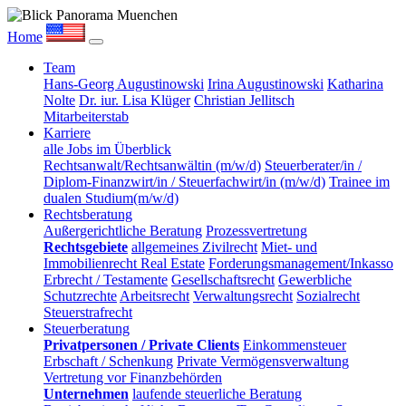
Home
Team
Hans-Georg Augustinowski
Irina Augustinowski
Katharina
Nolte
Dr. iur. Lisa Klüger
Christian Jellitsch
Mitarbeiterstab
Karriere
alle Jobs im Überblick
Rechtsanwalt/Rechtsanwältin (m/w/d)
Steuerberater/in /
Diplom-Finanzwirt/in / Steuerfachwirt/in (m/w/d)
Trainee im
dualen Studium(m/w/d)
Rechtsberatung
Außergerichtliche Beratung
Prozessvertretung
Rechtsgebiete
allgemeines Zivilrecht
Miet- und
Immobilienrecht Real Estate
Forderungsmanagement/Inkasso
Erbrecht / Testamente
Gesellschaftsrecht
Gewerbliche
Schutzrechte
Arbeitsrecht
Verwaltungsrecht
Sozialrecht
Steuerstrafrecht
Steuerberatung
Privatpersonen / Private Clients
Einkommensteuer
Erbschaft / Schenkung
Private Vermögensverwaltung
Vertretung vor Finanzbehörden
Unternehmen
laufende steuerliche Beratung