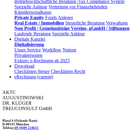
Betriebswirtschaftliche Beratung /Tax Compliance System
Spezielle Anlässe
Vertretung vor Finanzbehörden
Künstlersozialkasse
Private Equity
Fonds
Anleger
Real Estate / Immobilien
Steuerliche Beratung
Verwaltung
Non Profit / Gemeinnützige Vereine, gGmbH / Stiftungen
Laufende Beratung
Spezielle Anlässe
Digitale Kanzlei
Digitalisierung
Unser Service
Workflow
Nutzen
Privatpersonen
Exkurs: e-Rechnung ab 2025
Download
Checklisten Steuer
Checklisten Recht
eRechnung
(current)
AKTC
AUGUSTINOWSKI
DR. KLÜGER
TREUCONSULT
GmbH
Platzl 4 (Orlando Haus)
D-80331 München
Telefon
+49 (0)89 224655