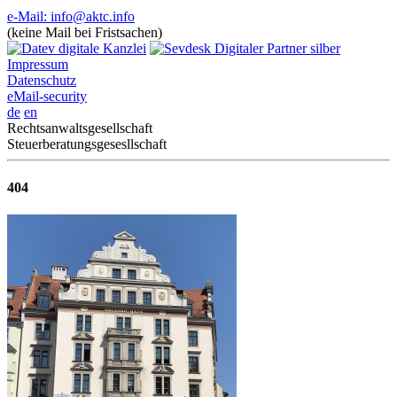
e-Mail: info@aktc.info
(keine Mail bei Fristsachen)
Impressum
Datenschutz
eMail-security
de
en
Rechtsanwaltsgesellschaft
Steuerberatungsgesesllschaft
404