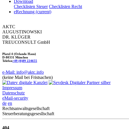
Download
Checklisten Steuer
Checklisten Recht
eRechnung
(current)
AKTC
AUGUSTINOWSKI
DR. KLÜGER
TREUCONSULT
GmbH
Platzl 4 (Orlando Haus)
D-80331 München
Telefon
+49 (0)89 224655
e-Mail: info@aktc.info
(keine Mail bei Fristsachen)
Impressum
Datenschutz
eMail-security
de
en
Rechtsanwaltsgesellschaft
Steuerberatungsgesesllschaft
404