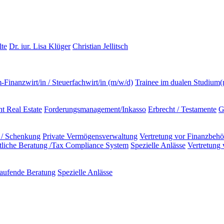
lte
Dr. iur. Lisa Klüger
Christian Jellitsch
m-Finanzwirt/in / Steuerfachwirt/in (m/w/d)
Trainee im dualen Studium
t Real Estate
Forderungsmanagement/Inkasso
Erbrecht / Testamente
G
 / Schenkung
Private Vermögensverwaltung
Vertretung vor Finanzbeh
ftliche Beratung /Tax Compliance System
Spezielle Anlässe
Vertretung
aufende Beratung
Spezielle Anlässe