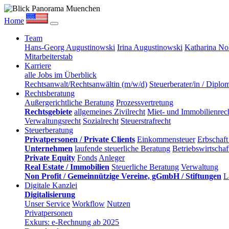
Home
Team
Hans-Georg Augustinowski
Irina Augustinowski
Katharina No
Mitarbeiterstab
Karriere
alle Jobs im Überblick
Rechtsanwalt/Rechtsanwältin (m/w/d)
Steuerberater/in / Diplo
Rechtsberatung
Außergerichtliche Beratung
Prozessvertretung
Rechtsgebiete
allgemeines Zivilrecht
Miet- und Immobilienrech
Verwaltungsrecht
Sozialrecht
Steuerstrafrecht
Steuerberatung
Privatpersonen / Private Clients
Einkommensteuer
Erbschaft
Unternehmen
laufende steuerliche Beratung
Betriebswirtscha
Private Equity
Fonds
Anleger
Real Estate / Immobilien
Steuerliche Beratung
Verwaltung
Non Profit / Gemeinnützige Vereine, gGmbH / Stiftungen
L
Digitale Kanzlei
Digitalisierung
Unser Service
Workflow
Nutzen
Privatpersonen
Exkurs: e-Rechnung ab 2025