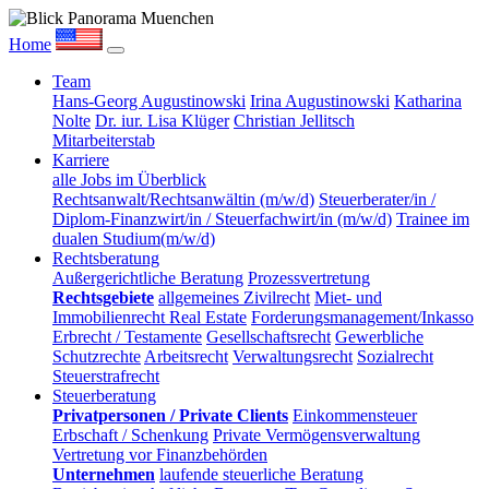
Home
Team
Hans-Georg Augustinowski
Irina Augustinowski
Katharina
Nolte
Dr. iur. Lisa Klüger
Christian Jellitsch
Mitarbeiterstab
Karriere
alle Jobs im Überblick
Rechtsanwalt/Rechtsanwältin (m/w/d)
Steuerberater/in /
Diplom-Finanzwirt/in / Steuerfachwirt/in (m/w/d)
Trainee im
dualen Studium(m/w/d)
Rechtsberatung
Außergerichtliche Beratung
Prozessvertretung
Rechtsgebiete
allgemeines Zivilrecht
Miet- und
Immobilienrecht Real Estate
Forderungsmanagement/Inkasso
Erbrecht / Testamente
Gesellschaftsrecht
Gewerbliche
Schutzrechte
Arbeitsrecht
Verwaltungsrecht
Sozialrecht
Steuerstrafrecht
Steuerberatung
Privatpersonen / Private Clients
Einkommensteuer
Erbschaft / Schenkung
Private Vermögensverwaltung
Vertretung vor Finanzbehörden
Unternehmen
laufende steuerliche Beratung