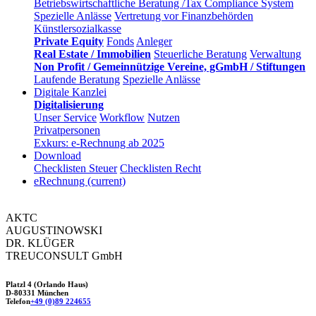
Betriebswirtschaftliche Beratung /Tax Compliance System
Spezielle Anlässe
Vertretung vor Finanzbehörden
Künstlersozialkasse
Private Equity
Fonds
Anleger
Real Estate / Immobilien
Steuerliche Beratung
Verwaltung
Non Profit / Gemeinnützige Vereine, gGmbH / Stiftungen
Laufende Beratung
Spezielle Anlässe
Digitale Kanzlei
Digitalisierung
Unser Service
Workflow
Nutzen
Privatpersonen
Exkurs: e-Rechnung ab 2025
Download
Checklisten Steuer
Checklisten Recht
eRechnung
(current)
AKTC
AUGUSTINOWSKI
DR. KLÜGER
TREUCONSULT
GmbH
Platzl 4 (Orlando Haus)
D-80331 München
Telefon
+49 (0)89 224655