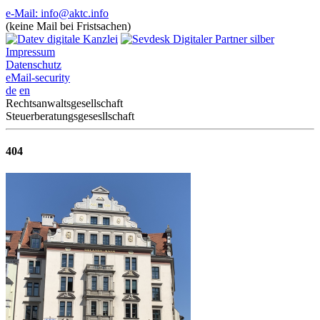
e-Mail: info@aktc.info
(keine Mail bei Fristsachen)
Impressum
Datenschutz
eMail-security
de
en
Rechtsanwaltsgesellschaft
Steuerberatungsgesesllschaft
404