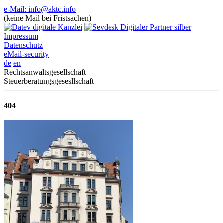
e-Mail: info@aktc.info
(keine Mail bei Fristsachen)
Impressum
Datenschutz
eMail-security
de
en
Rechtsanwaltsgesellschaft
Steuerberatungsgesesllschaft
404