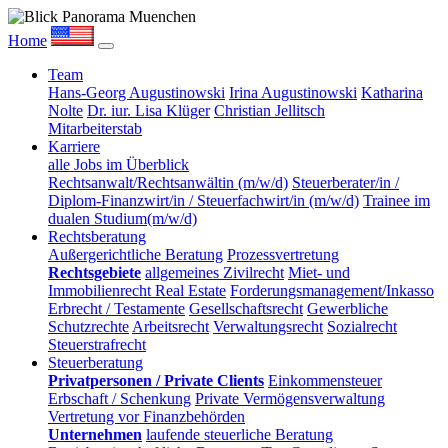
Home
Team
Hans-Georg Augustinowski
Irina Augustinowski
Katharina
Nolte
Dr. iur. Lisa Klüger
Christian Jellitsch
Mitarbeiterstab
Karriere
alle Jobs im Überblick
Rechtsanwalt/Rechtsanwältin (m/w/d)
Steuerberater/in /
Diplom-Finanzwirt/in / Steuerfachwirt/in (m/w/d)
Trainee im
dualen Studium(m/w/d)
Rechtsberatung
Außergerichtliche Beratung
Prozessvertretung
Rechtsgebiete
allgemeines Zivilrecht
Miet- und
Immobilienrecht Real Estate
Forderungsmanagement/Inkasso
Erbrecht / Testamente
Gesellschaftsrecht
Gewerbliche
Schutzrechte
Arbeitsrecht
Verwaltungsrecht
Sozialrecht
Steuerstrafrecht
Steuerberatung
Privatpersonen / Private Clients
Einkommensteuer
Erbschaft / Schenkung
Private Vermögensverwaltung
Vertretung vor Finanzbehörden
Unternehmen
laufende steuerliche Beratung