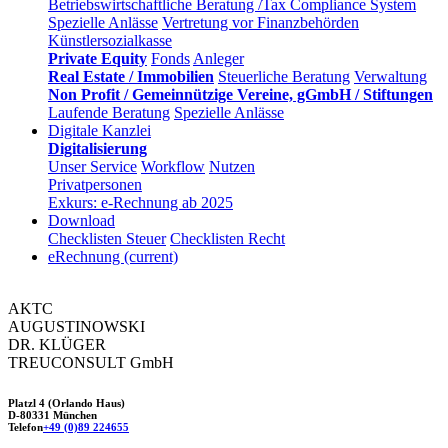
Betriebswirtschaftliche Beratung /Tax Compliance System
Spezielle Anlässe
Vertretung vor Finanzbehörden
Künstlersozialkasse
Private Equity
Fonds
Anleger
Real Estate / Immobilien
Steuerliche Beratung
Verwaltung
Non Profit / Gemeinnützige Vereine, gGmbH / Stiftungen
Laufende Beratung
Spezielle Anlässe
Digitale Kanzlei
Digitalisierung
Unser Service
Workflow
Nutzen
Privatpersonen
Exkurs: e-Rechnung ab 2025
Download
Checklisten Steuer
Checklisten Recht
eRechnung
(current)
AKTC
AUGUSTINOWSKI
DR. KLÜGER
TREUCONSULT
GmbH
Platzl 4 (Orlando Haus)
D-80331 München
Telefon
+49 (0)89 224655