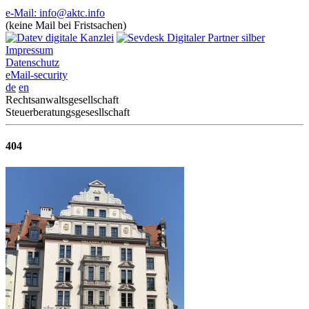
e-Mail: info@aktc.info
(keine Mail bei Fristsachen)
Impressum
Datenschutz
eMail-security
de
en
Rechtsanwaltsgesellschaft
Steuerberatungsgesesllschaft
404