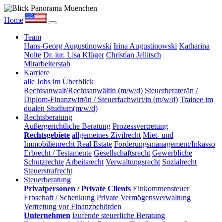
Home
Team
Hans-Georg Augustinowski
Irina Augustinowski
Katharina
Nolte
Dr. iur. Lisa Klüger
Christian Jellitsch
Mitarbeiterstab
Karriere
alle Jobs im Überblick
Rechtsanwalt/Rechtsanwältin (m/w/d)
Steuerberater/in /
Diplom-Finanzwirt/in / Steuerfachwirt/in (m/w/d)
Trainee im
dualen Studium(m/w/d)
Rechtsberatung
Außergerichtliche Beratung
Prozessvertretung
Rechtsgebiete
allgemeines Zivilrecht
Miet- und
Immobilienrecht Real Estate
Forderungsmanagement/Inkasso
Erbrecht / Testamente
Gesellschaftsrecht
Gewerbliche
Schutzrechte
Arbeitsrecht
Verwaltungsrecht
Sozialrecht
Steuerstrafrecht
Steuerberatung
Privatpersonen / Private Clients
Einkommensteuer
Erbschaft / Schenkung
Private Vermögensverwaltung
Vertretung vor Finanzbehörden
Unternehmen
laufende steuerliche Beratung