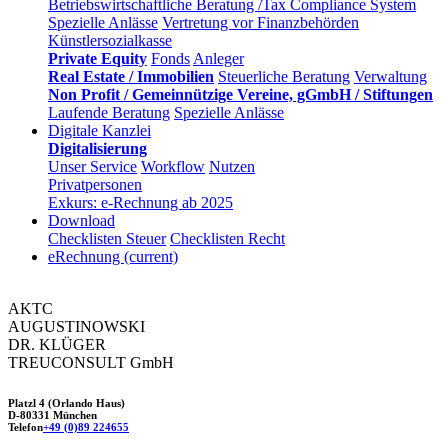
Betriebswirtschaftliche Beratung /Tax Compliance System
Spezielle Anlässe
Vertretung vor Finanzbehörden
Künstlersozialkasse
Private Equity
Fonds
Anleger
Real Estate / Immobilien
Steuerliche Beratung
Verwaltung
Non Profit / Gemeinnützige Vereine, gGmbH / Stiftungen
Laufende Beratung
Spezielle Anlässe
Digitale Kanzlei
Digitalisierung
Unser Service
Workflow
Nutzen
Privatpersonen
Exkurs: e-Rechnung ab 2025
Download
Checklisten Steuer
Checklisten Recht
eRechnung
(current)
AKTC
AUGUSTINOWSKI
DR. KLÜGER
TREUCONSULT
GmbH
Platzl 4 (Orlando Haus)
D-80331 München
Telefon
+49 (0)89 224655