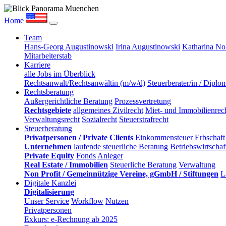
Home
Team
Hans-Georg Augustinowski
Irina Augustinowski
Katharina No
Mitarbeiterstab
Karriere
alle Jobs im Überblick
Rechtsanwalt/Rechtsanwältin (m/w/d)
Steuerberater/in / Diplo
Rechtsberatung
Außergerichtliche Beratung
Prozessvertretung
Rechtsgebiete
allgemeines Zivilrecht
Miet- und Immobilienrech
Verwaltungsrecht
Sozialrecht
Steuerstrafrecht
Steuerberatung
Privatpersonen / Private Clients
Einkommensteuer
Erbschaft
Unternehmen
laufende steuerliche Beratung
Betriebswirtscha
Private Equity
Fonds
Anleger
Real Estate / Immobilien
Steuerliche Beratung
Verwaltung
Non Profit / Gemeinnützige Vereine, gGmbH / Stiftungen
L
Digitale Kanzlei
Digitalisierung
Unser Service
Workflow
Nutzen
Privatpersonen
Exkurs: e-Rechnung ab 2025