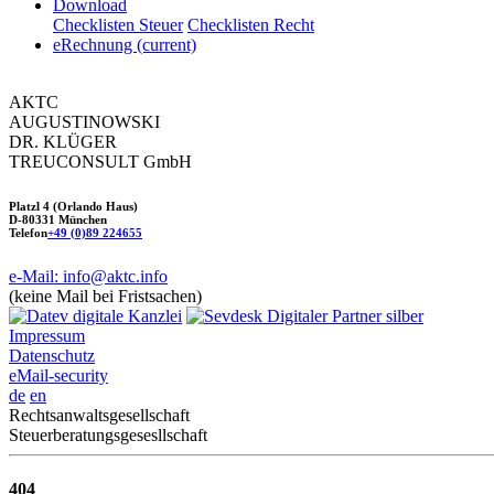
Download
Checklisten Steuer
Checklisten Recht
eRechnung
(current)
AKTC
AUGUSTINOWSKI
DR. KLÜGER
TREUCONSULT
GmbH
Platzl 4 (Orlando Haus)
D-80331 München
Telefon
+49 (0)89 224655
e-Mail: info@aktc.info
(keine Mail bei Fristsachen)
Impressum
Datenschutz
eMail-security
de
en
Rechtsanwaltsgesellschaft
Steuerberatungsgesesllschaft
404