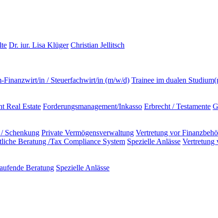
lte
Dr. iur. Lisa Klüger
Christian Jellitsch
m-Finanzwirt/in / Steuerfachwirt/in (m/w/d)
Trainee im dualen Studium
t Real Estate
Forderungsmanagement/Inkasso
Erbrecht / Testamente
G
 / Schenkung
Private Vermögensverwaltung
Vertretung vor Finanzbeh
ftliche Beratung /Tax Compliance System
Spezielle Anlässe
Vertretung
aufende Beratung
Spezielle Anlässe