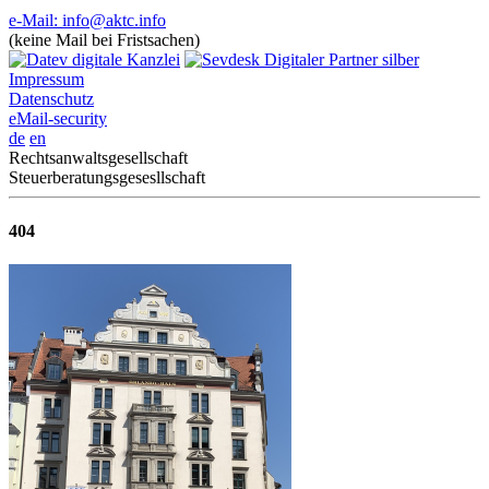
e-Mail: info@aktc.info
(keine Mail bei Fristsachen)
Impressum
Datenschutz
eMail-security
de
en
Rechtsanwaltsgesellschaft
Steuerberatungsgesesllschaft
404