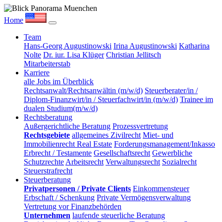
Home
Team
Hans-Georg Augustinowski
Irina Augustinowski
Katharina
Nolte
Dr. iur. Lisa Klüger
Christian Jellitsch
Mitarbeiterstab
Karriere
alle Jobs im Überblick
Rechtsanwalt/Rechtsanwältin (m/w/d)
Steuerberater/in /
Diplom-Finanzwirt/in / Steuerfachwirt/in (m/w/d)
Trainee im
dualen Studium(m/w/d)
Rechtsberatung
Außergerichtliche Beratung
Prozessvertretung
Rechtsgebiete
allgemeines Zivilrecht
Miet- und
Immobilienrecht Real Estate
Forderungsmanagement/Inkasso
Erbrecht / Testamente
Gesellschaftsrecht
Gewerbliche
Schutzrechte
Arbeitsrecht
Verwaltungsrecht
Sozialrecht
Steuerstrafrecht
Steuerberatung
Privatpersonen / Private Clients
Einkommensteuer
Erbschaft / Schenkung
Private Vermögensverwaltung
Vertretung vor Finanzbehörden
Unternehmen
laufende steuerliche Beratung