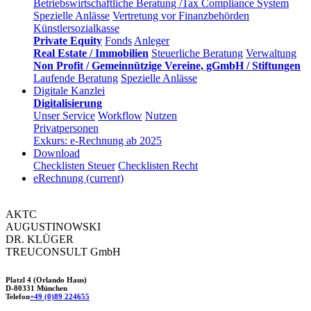
Betriebswirtschaftliche Beratung /Tax Compliance System
Spezielle Anlässe
Vertretung vor Finanzbehörden
Künstlersozialkasse
Private Equity
Fonds
Anleger
Real Estate / Immobilien
Steuerliche Beratung
Verwaltung
Non Profit / Gemeinnützige Vereine, gGmbH / Stiftungen
Laufende Beratung
Spezielle Anlässe
Digitale Kanzlei
Digitalisierung
Unser Service
Workflow
Nutzen
Privatpersonen
Exkurs: e-Rechnung ab 2025
Download
Checklisten Steuer
Checklisten Recht
eRechnung
(current)
AKTC
AUGUSTINOWSKI
DR. KLÜGER
TREUCONSULT
GmbH
Platzl 4 (Orlando Haus)
D-80331 München
Telefon
+49 (0)89 224655