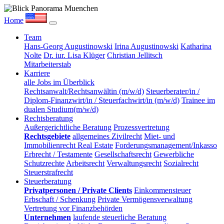
Home
Team
Hans-Georg Augustinowski
Irina Augustinowski
Katharina
Nolte
Dr. iur. Lisa Klüger
Christian Jellitsch
Mitarbeiterstab
Karriere
alle Jobs im Überblick
Rechtsanwalt/Rechtsanwältin (m/w/d)
Steuerberater/in /
Diplom-Finanzwirt/in / Steuerfachwirt/in (m/w/d)
Trainee im
dualen Studium(m/w/d)
Rechtsberatung
Außergerichtliche Beratung
Prozessvertretung
Rechtsgebiete
allgemeines Zivilrecht
Miet- und
Immobilienrecht Real Estate
Forderungsmanagement/Inkasso
Erbrecht / Testamente
Gesellschaftsrecht
Gewerbliche
Schutzrechte
Arbeitsrecht
Verwaltungsrecht
Sozialrecht
Steuerstrafrecht
Steuerberatung
Privatpersonen / Private Clients
Einkommensteuer
Erbschaft / Schenkung
Private Vermögensverwaltung
Vertretung vor Finanzbehörden
Unternehmen
laufende steuerliche Beratung