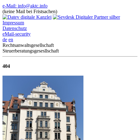
e-Mail: info@aktc.info
(keine Mail bei Fristsachen)
Impressum
Datenschutz
eMail-security
de
en
Rechtsanwaltsgesellschaft
Steuerberatungsgesesllschaft
404