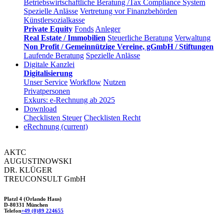
Betriebswirtschaftliche Beratung /Tax Compliance System
Spezielle Anlässe
Vertretung vor Finanzbehörden
Künstlersozialkasse
Private Equity
Fonds
Anleger
Real Estate / Immobilien
Steuerliche Beratung
Verwaltung
Non Profit / Gemeinnützige Vereine, gGmbH / Stiftungen
Laufende Beratung
Spezielle Anlässe
Digitale Kanzlei
Digitalisierung
Unser Service
Workflow
Nutzen
Privatpersonen
Exkurs: e-Rechnung ab 2025
Download
Checklisten Steuer
Checklisten Recht
eRechnung
(current)
AKTC
AUGUSTINOWSKI
DR. KLÜGER
TREUCONSULT
GmbH
Platzl 4 (Orlando Haus)
D-80331 München
Telefon
+49 (0)89 224655