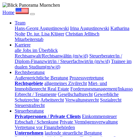
Home
Team
Hans-Georg Augustinowski
Irina Augustinowski
Katharina
Nolte
Dr. iur. Lisa Klüger
Christian Jellitsch
Mitarbeiterstab
Karriere
alle Jobs im Überblick
Rechtsanwalt/Rechtsanwältin (m/w/d)
Steuerberater/in /
Diplom-Finanzwirt/in / Steuerfachwirt/in (m/w/d)
Trainee im
dualen Studium(m/w/d)
Rechtsberatung
Außergerichtliche Beratung
Prozessvertretung
Rechtsgebiete
allgemeines Zivilrecht
Miet- und
Immobilienrecht Real Estate
Forderungsmanagement/Inkasso
Erbrecht / Testamente
Gesellschaftsrecht
Gewerbliche
Schutzrechte
Arbeitsrecht
Verwaltungsrecht
Sozialrecht
Steuerstrafrecht
Steuerberatung
Privatpersonen / Private Clients
Einkommensteuer
Erbschaft / Schenkung
Private Vermögensverwaltung
Vertretung vor Finanzbehörden
Unternehmen
laufende steuerliche Beratung