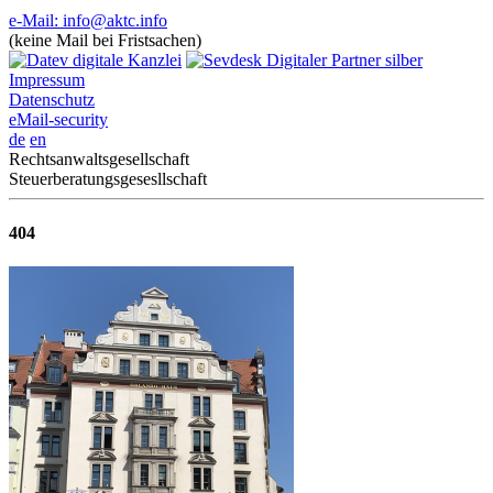
e-Mail: info@aktc.info
(keine Mail bei Fristsachen)
Impressum
Datenschutz
eMail-security
de
en
Rechtsanwaltsgesellschaft
Steuerberatungsgesesllschaft
404