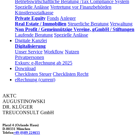
Betriebswirtschaftliche Beratung /Tax Compliance System
Spezielle Anlässe
Vertretung vor Finanzbehörden
Künstlersozialkasse
Private Equity
Fonds
Anleger
Real Estate / Immobilien
Steuerliche Beratung
Verwaltung
Non Profit / Gemeinnützige Vereine, gGmbH / Stiftungen
Laufende Beratung
Spezielle Anlässe
Digitale Kanzlei
Digitalisierung
Unser Service
Workflow
Nutzen
Privatpersonen
Exkurs: e-Rechnung ab 2025
Download
Checklisten Steuer
Checklisten Recht
eRechnung
(current)
AKTC
AUGUSTINOWSKI
DR. KLÜGER
TREUCONSULT
GmbH
Platzl 4 (Orlando Haus)
D-80331 München
Telefon
+49 (0)89 224655