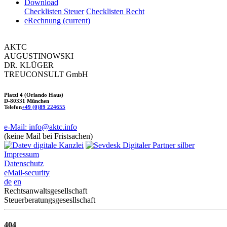
Download
Checklisten Steuer
Checklisten Recht
eRechnung
(current)
AKTC
AUGUSTINOWSKI
DR. KLÜGER
TREUCONSULT
GmbH
Platzl 4 (Orlando Haus)
D-80331 München
Telefon
+49 (0)89 224655
e-Mail: info@aktc.info
(keine Mail bei Fristsachen)
Impressum
Datenschutz
eMail-security
de
en
Rechtsanwaltsgesellschaft
Steuerberatungsgesesllschaft
404