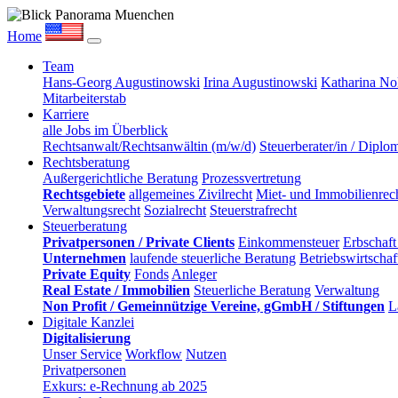
Home
Team
Hans-Georg Augustinowski
Irina Augustinowski
Katharina No
Mitarbeiterstab
Karriere
alle Jobs im Überblick
Rechtsanwalt/Rechtsanwältin (m/w/d)
Steuerberater/in / Diplo
Rechtsberatung
Außergerichtliche Beratung
Prozessvertretung
Rechtsgebiete
allgemeines Zivilrecht
Miet- und Immobilienrech
Verwaltungsrecht
Sozialrecht
Steuerstrafrecht
Steuerberatung
Privatpersonen / Private Clients
Einkommensteuer
Erbschaft
Unternehmen
laufende steuerliche Beratung
Betriebswirtscha
Private Equity
Fonds
Anleger
Real Estate / Immobilien
Steuerliche Beratung
Verwaltung
Non Profit / Gemeinnützige Vereine, gGmbH / Stiftungen
L
Digitale Kanzlei
Digitalisierung
Unser Service
Workflow
Nutzen
Privatpersonen
Exkurs: e-Rechnung ab 2025