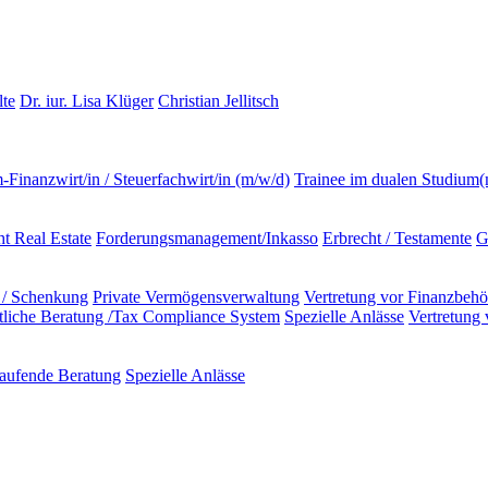
lte
Dr. iur. Lisa Klüger
Christian Jellitsch
m-Finanzwirt/in / Steuerfachwirt/in (m/w/d)
Trainee im dualen Studium
t Real Estate
Forderungsmanagement/Inkasso
Erbrecht / Testamente
G
 / Schenkung
Private Vermögensverwaltung
Vertretung vor Finanzbeh
ftliche Beratung /Tax Compliance System
Spezielle Anlässe
Vertretung
aufende Beratung
Spezielle Anlässe