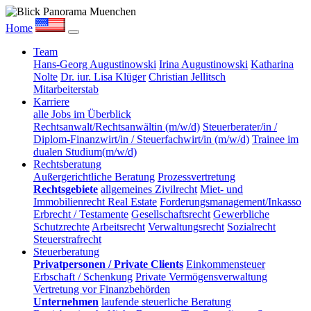
Home
Team
Hans-Georg Augustinowski
Irina Augustinowski
Katharina
Nolte
Dr. iur. Lisa Klüger
Christian Jellitsch
Mitarbeiterstab
Karriere
alle Jobs im Überblick
Rechtsanwalt/Rechtsanwältin (m/w/d)
Steuerberater/in /
Diplom-Finanzwirt/in / Steuerfachwirt/in (m/w/d)
Trainee im
dualen Studium(m/w/d)
Rechtsberatung
Außergerichtliche Beratung
Prozessvertretung
Rechtsgebiete
allgemeines Zivilrecht
Miet- und
Immobilienrecht Real Estate
Forderungsmanagement/Inkasso
Erbrecht / Testamente
Gesellschaftsrecht
Gewerbliche
Schutzrechte
Arbeitsrecht
Verwaltungsrecht
Sozialrecht
Steuerstrafrecht
Steuerberatung
Privatpersonen / Private Clients
Einkommensteuer
Erbschaft / Schenkung
Private Vermögensverwaltung
Vertretung vor Finanzbehörden
Unternehmen
laufende steuerliche Beratung