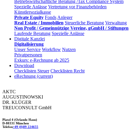
Betriebswirtschaftliche Beratung /Tax Compliance System
Spezielle Anlässe
Vertretung vor Finanzbehörden
Künstlersozialkasse
Private Equity
Fonds
Anleger
Real Estate / Immobilien
Steuerliche Beratung
Verwaltung
Non Profit / Gemeinnützige Vereine, gGmbH / Stiftungen
Laufende Beratung
Spezielle Anlässe
Digitale Kanzlei
Digitalisierung
Unser Service
Workflow
Nutzen
Privatpersonen
Exkurs: e-Rechnung ab 2025
Download
Checklisten Steuer
Checklisten Recht
eRechnung
(current)
AKTC
AUGUSTINOWSKI
DR. KLÜGER
TREUCONSULT
GmbH
Platzl 4 (Orlando Haus)
D-80331 München
Telefon
+49 (0)89 224655