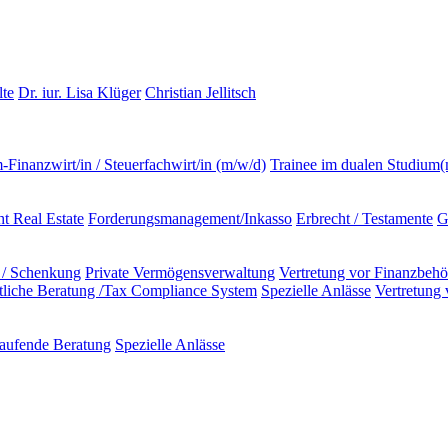
lte
Dr. iur. Lisa Klüger
Christian Jellitsch
m-Finanzwirt/in / Steuerfachwirt/in (m/w/d)
Trainee im dualen Studium
t Real Estate
Forderungsmanagement/Inkasso
Erbrecht / Testamente
G
 / Schenkung
Private Vermögensverwaltung
Vertretung vor Finanzbeh
ftliche Beratung /Tax Compliance System
Spezielle Anlässe
Vertretung
aufende Beratung
Spezielle Anlässe