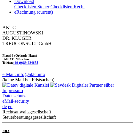
Download
Checklisten Steuer
Checklisten Recht
eRechnung
(current)
AKTC
AUGUSTINOWSKI
DR. KLÜGER
TREUCONSULT
GmbH
Platzl 4 (Orlando Haus)
D-80331 München
Telefon
+49 (0)89 224655
e-Mail: info@aktc.info
(keine Mail bei Fristsachen)
Impressum
Datenschutz
eMail-security
de
en
Rechtsanwaltsgesellschaft
Steuerberatungsgesesllschaft
404