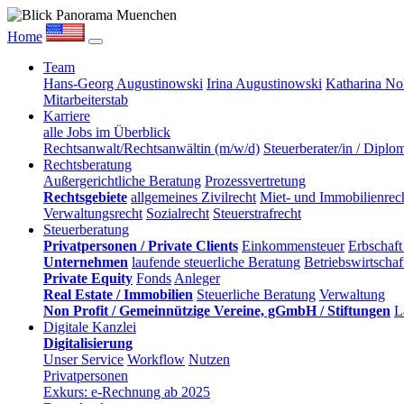
Home
Team
Hans-Georg Augustinowski
Irina Augustinowski
Katharina No
Mitarbeiterstab
Karriere
alle Jobs im Überblick
Rechtsanwalt/Rechtsanwältin (m/w/d)
Steuerberater/in / Diplo
Rechtsberatung
Außergerichtliche Beratung
Prozessvertretung
Rechtsgebiete
allgemeines Zivilrecht
Miet- und Immobilienrech
Verwaltungsrecht
Sozialrecht
Steuerstrafrecht
Steuerberatung
Privatpersonen / Private Clients
Einkommensteuer
Erbschaft
Unternehmen
laufende steuerliche Beratung
Betriebswirtscha
Private Equity
Fonds
Anleger
Real Estate / Immobilien
Steuerliche Beratung
Verwaltung
Non Profit / Gemeinnützige Vereine, gGmbH / Stiftungen
L
Digitale Kanzlei
Digitalisierung
Unser Service
Workflow
Nutzen
Privatpersonen
Exkurs: e-Rechnung ab 2025