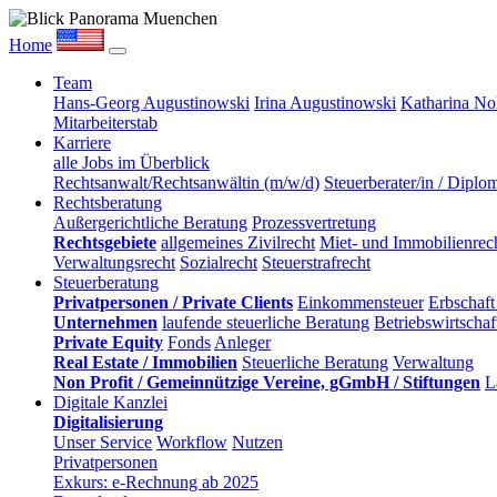
Home
Team
Hans-Georg Augustinowski
Irina Augustinowski
Katharina No
Mitarbeiterstab
Karriere
alle Jobs im Überblick
Rechtsanwalt/Rechtsanwältin (m/w/d)
Steuerberater/in / Diplo
Rechtsberatung
Außergerichtliche Beratung
Prozessvertretung
Rechtsgebiete
allgemeines Zivilrecht
Miet- und Immobilienrech
Verwaltungsrecht
Sozialrecht
Steuerstrafrecht
Steuerberatung
Privatpersonen / Private Clients
Einkommensteuer
Erbschaft
Unternehmen
laufende steuerliche Beratung
Betriebswirtscha
Private Equity
Fonds
Anleger
Real Estate / Immobilien
Steuerliche Beratung
Verwaltung
Non Profit / Gemeinnützige Vereine, gGmbH / Stiftungen
L
Digitale Kanzlei
Digitalisierung
Unser Service
Workflow
Nutzen
Privatpersonen
Exkurs: e-Rechnung ab 2025