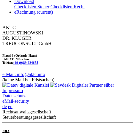
Download
Checklisten Steuer
Checklisten Recht
eRechnung
(current)
AKTC
AUGUSTINOWSKI
DR. KLÜGER
TREUCONSULT
GmbH
Platzl 4 (Orlando Haus)
D-80331 München
Telefon
+49 (0)89 224655
e-Mail: info@aktc.info
(keine Mail bei Fristsachen)
Impressum
Datenschutz
eMail-security
de
en
Rechtsanwaltsgesellschaft
Steuerberatungsgesesllschaft
404