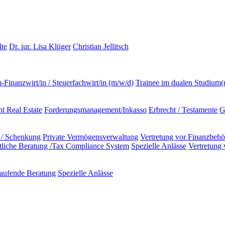
lte
Dr. iur. Lisa Klüger
Christian Jellitsch
m-Finanzwirt/in / Steuerfachwirt/in (m/w/d)
Trainee im dualen Studium
t Real Estate
Forderungsmanagement/Inkasso
Erbrecht / Testamente
G
 / Schenkung
Private Vermögensverwaltung
Vertretung vor Finanzbeh
ftliche Beratung /Tax Compliance System
Spezielle Anlässe
Vertretung
aufende Beratung
Spezielle Anlässe