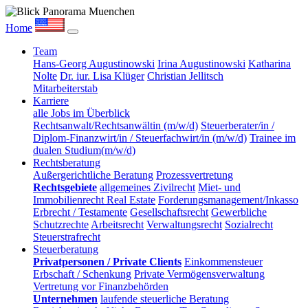
Home
Team
Hans-Georg Augustinowski
Irina Augustinowski
Katharina
Nolte
Dr. iur. Lisa Klüger
Christian Jellitsch
Mitarbeiterstab
Karriere
alle Jobs im Überblick
Rechtsanwalt/Rechtsanwältin (m/w/d)
Steuerberater/in /
Diplom-Finanzwirt/in / Steuerfachwirt/in (m/w/d)
Trainee im
dualen Studium(m/w/d)
Rechtsberatung
Außergerichtliche Beratung
Prozessvertretung
Rechtsgebiete
allgemeines Zivilrecht
Miet- und
Immobilienrecht Real Estate
Forderungsmanagement/Inkasso
Erbrecht / Testamente
Gesellschaftsrecht
Gewerbliche
Schutzrechte
Arbeitsrecht
Verwaltungsrecht
Sozialrecht
Steuerstrafrecht
Steuerberatung
Privatpersonen / Private Clients
Einkommensteuer
Erbschaft / Schenkung
Private Vermögensverwaltung
Vertretung vor Finanzbehörden
Unternehmen
laufende steuerliche Beratung