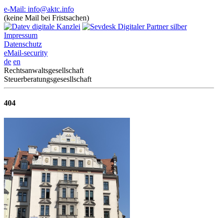
e-Mail: info@aktc.info
(keine Mail bei Fristsachen)
Impressum
Datenschutz
eMail-security
de
en
Rechtsanwaltsgesellschaft
Steuerberatungsgesesllschaft
404