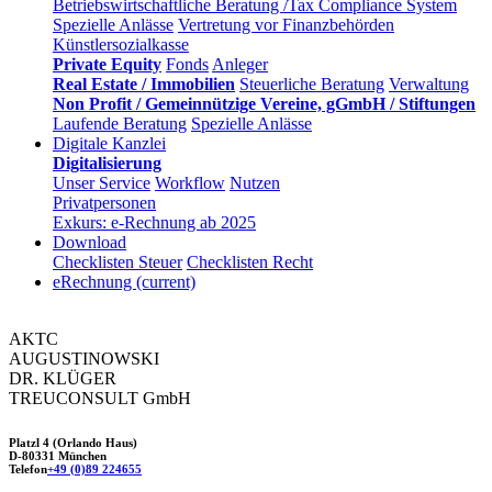
Betriebswirtschaftliche Beratung /Tax Compliance System
Spezielle Anlässe
Vertretung vor Finanzbehörden
Künstlersozialkasse
Private Equity
Fonds
Anleger
Real Estate / Immobilien
Steuerliche Beratung
Verwaltung
Non Profit / Gemeinnützige Vereine, gGmbH / Stiftungen
Laufende Beratung
Spezielle Anlässe
Digitale Kanzlei
Digitalisierung
Unser Service
Workflow
Nutzen
Privatpersonen
Exkurs: e-Rechnung ab 2025
Download
Checklisten Steuer
Checklisten Recht
eRechnung
(current)
AKTC
AUGUSTINOWSKI
DR. KLÜGER
TREUCONSULT
GmbH
Platzl 4 (Orlando Haus)
D-80331 München
Telefon
+49 (0)89 224655